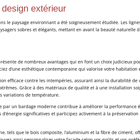
 design extérieur
ans le paysage environnant a été soigneusement étudiée. Les lign
agers sobres et élégants, mettant en avant la beauté naturelle du
résente de nombreux avantages qui en font un choix judicieux pou
ez d’une esthétique contemporaine qui valorise votre habitation et
n efficace contre les intempéries, assurant ainsi la durabilité de v
xtrêmes. Grâce à des matériaux de qualité et à une installation so
les variations de température.
erte par un bardage moderne contribue à améliorer la performance 
d’énergie significatives et participez activement à la préservation
, tels que le bois composite, l’aluminium et la fibre de ciment, o
pouvez ainsi personnaliser votre façade selon vos goûts et vos préf