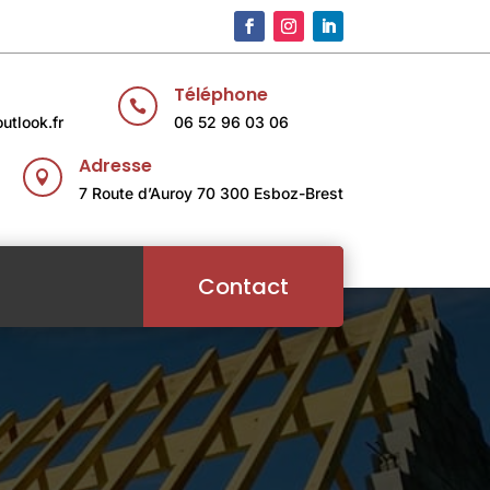
Téléphone

utlook.fr
06 52 96 03 06
Adresse

7 Route d’Auroy 70 300 Esboz-Brest
Contact