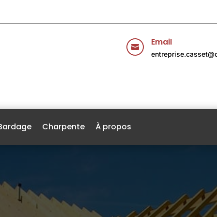
Email

entreprise.casset@o
Bardage
Charpente
À propos