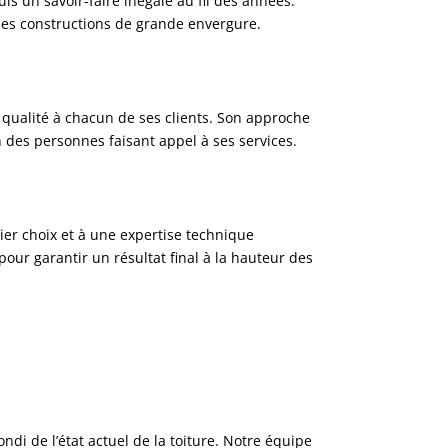
is un savoir-faire inégalé au fil des années.
à des constructions de grande envergure.
 qualité à chacun de ses clients. Son approche
n des personnes faisant appel à ses services.
mier choix et à une expertise technique
our garantir un résultat final à la hauteur des
ondi de l’état actuel de la toiture. Notre équipe