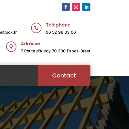
Téléphone

utlook.fr
06 52 96 03 06
Adresse

7 Route d’Auroy 70 300 Esboz-Brest
Contact