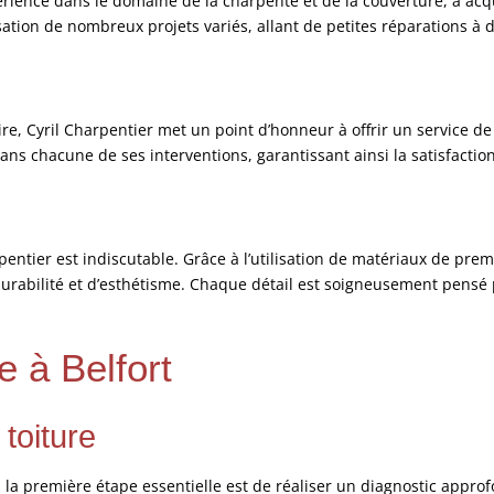
érience dans le domaine de la charpente et de la couverture, a acqu
lisation de nombreux projets variés, allant de petites réparations 
, Cyril Charpentier met un point d’honneur à offrir un service de
dans chacune de ses interventions, garantissant ainsi la satisfactio
pentier est indiscutable. Grâce à l’utilisation de matériaux de pre
rabilité et d’esthétisme. Chaque détail est soigneusement pensé p
e à Belfort
 toiture
t, la première étape essentielle est de réaliser un diagnostic approf