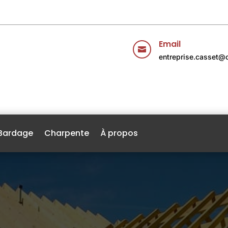
Email

entreprise.casset@o
Bardage
Charpente
À propos