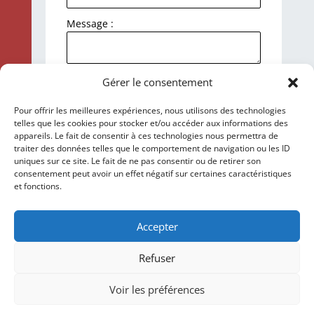
Message :
J'accepte la politique de
Gérer le consentement
confidentialité et le traitement de mes
données personnelles.
Pour offrir les meilleures expériences, nous utilisons des technologies
telles que les cookies pour stocker et/ou accéder aux informations des
Envoyer
appareils. Le fait de consentir à ces technologies nous permettra de
traiter des données telles que le comportement de navigation ou les ID
uniques sur ce site. Le fait de ne pas consentir ou de retirer son
consentement peut avoir un effet négatif sur certaines caractéristiques
et fonctions.
Accepter
Refuser
Voir les préférences
© 2026 M Development
–
Mentions légales
–
Tous droits réservés –
Blogs